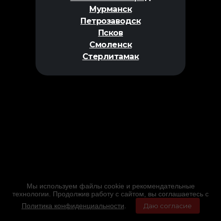
Мурманск
Петрозаводск
Псков
Смоленск
Стерлитамак
Мы используем файлы cookie и рекомендательные
технологии. Продолжив работу с сайтом, вы соглашаетесь с
Политика конфиденциальности
.
Даю согласие
Главная
Фильмы
Расписание
Меню