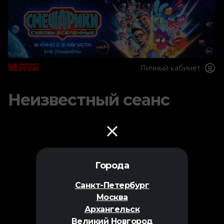
Личный кабинет
Неизвестный сеанс
Города
Санкт-Петербург
Москва
Архангельск
Великий Новгород