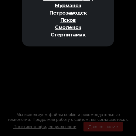
Мурманск
Петрозаводск
Псков
Смоленск
Стерлитамак
Мы используем файлы cookie и рекомендательные
технологии. Продолжив работу с сайтом, вы соглашаетесь с
Политика конфиденциальности
.
Даю согласие
Главная
Фильмы
Расписание
Меню