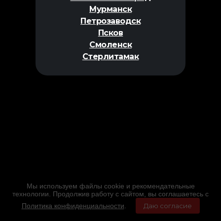
Мурманск
Петрозаводск
Псков
Смоленск
Стерлитамак
Мы используем файлы cookie и рекомендательные
технологии. Продолжив работу с сайтом, вы соглашаетесь с
Политика конфиденциальности
.
Даю согласие
Главная
Фильмы
Расписание
Меню