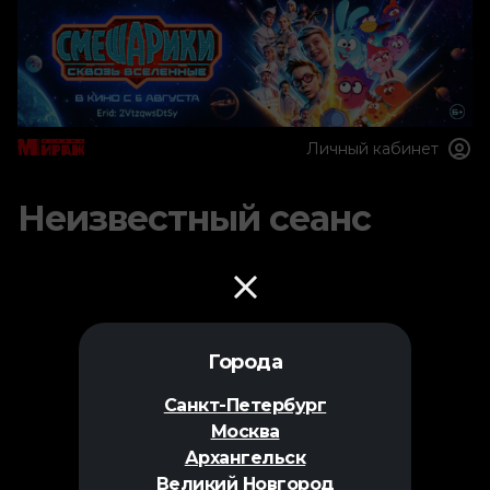
Личный кабинет
Неизвестный сеанс
Города
Санкт-Петербург
Москва
Архангельск
Великий Новгород