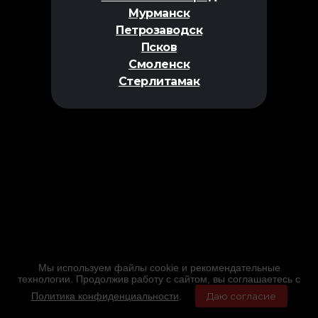
Мурманск
Петрозаводск
Псков
Смоленск
Стерлитамак
Мы используем файлы cookie и рекомендательные
технологии. Продолжив работу с сайтом, вы соглашаетесь с
Политика конфиденциальности
.
Даю согласие
Главная
Фильмы
Расписание
Меню