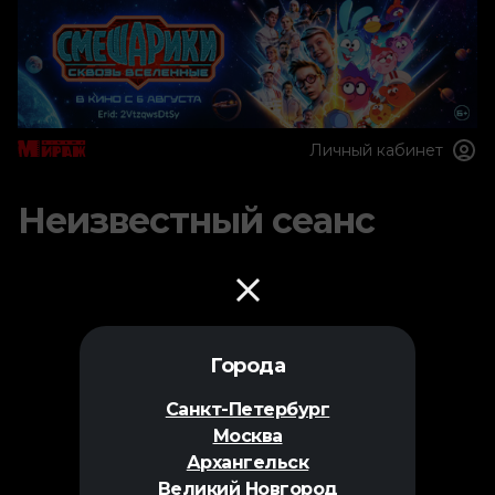
Личный кабинет
Неизвестный сеанс
Города
Санкт-Петербург
Москва
Архангельск
Великий Новгород