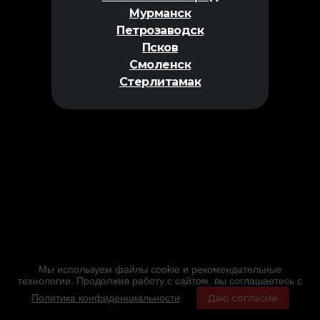
Мурманск
Петрозаводск
Псков
Смоленск
Стерлитамак
Мы используем файлы cookie и рекомендательные
технологии. Продолжив работу с сайтом, вы соглашаетесь с
Политика конфиденциальности
.
Даю согласие
Главная
Фильмы
Расписание
Меню