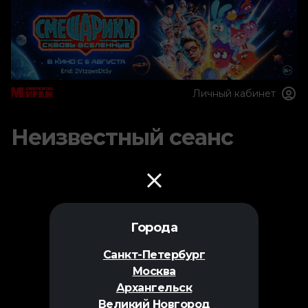
Личный кабинет
Неизвестный сеанс
Города
Санкт-Петербург
Москва
Архангельск
Великий Новгород