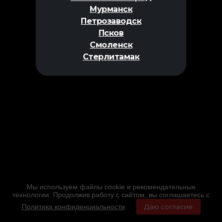
Мурманск
Петрозаводск
Псков
Смоленск
Стерлитамак
Мы используем файлы cookie и рекомендательные
технологии. Продолжив работу с сайтом, вы соглашаетесь с
Политика конфиденциальности
.
Даю согласие
Главная
Фильмы
Расписание
Меню