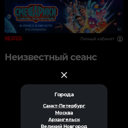
Личный кабинет
Неизвестный сеанс
Города
Санкт-Петербург
Москва
Архангельск
Великий Новгород