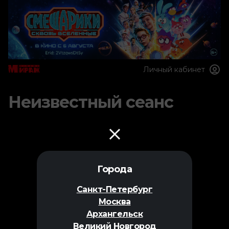
Личный кабинет
Неизвестный сеанс
Города
Санкт-Петербург
Москва
Архангельск
Великий Новгород