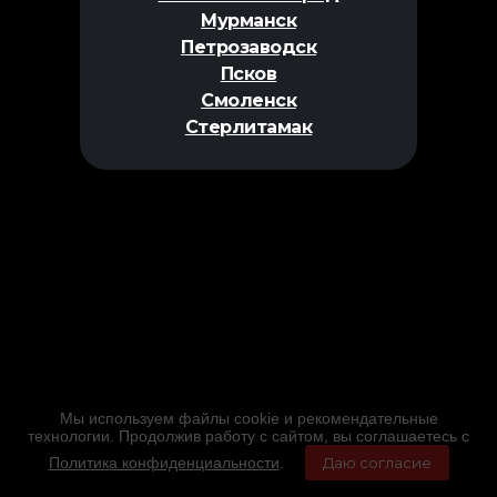
Мурманск
Петрозаводск
Псков
Смоленск
Стерлитамак
Мы используем файлы cookie и рекомендательные
технологии. Продолжив работу с сайтом, вы соглашаетесь с
Политика конфиденциальности
.
Даю согласие
Главная
Фильмы
Расписание
Меню