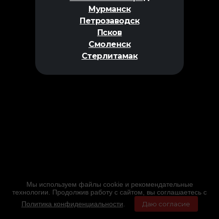
Мурманск
Петрозаводск
Псков
Смоленск
Стерлитамак
Мы используем файлы cookie и рекомендательные
технологии. Продолжив работу с сайтом, вы соглашаетесь с
Политика конфиденциальности
.
Даю согласие
Главная
Фильмы
Расписание
Меню