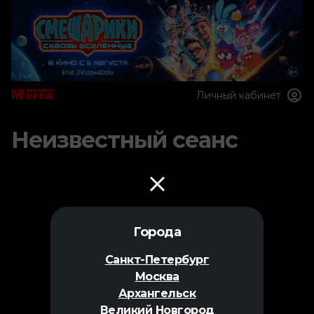
Личный кабинет
Неизвестный сеанс
Города
Санкт-Петербург
Москва
Архангельск
Великий Новгород