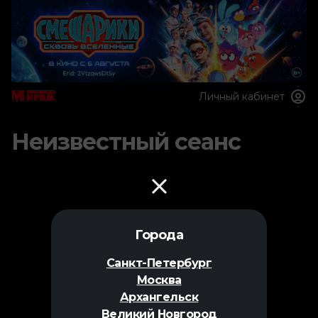
Личный кабинет
Неизвестный сеанс
Города
Санкт-Петербург
Москва
Архангельск
Великий Новгород