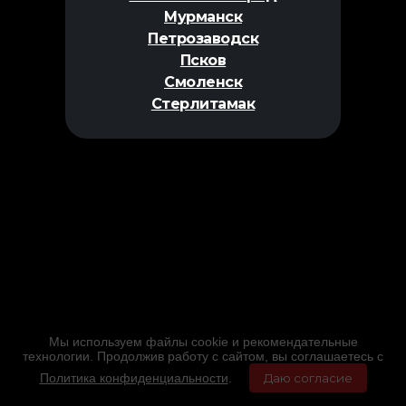
Мурманск
Петрозаводск
Псков
Смоленск
Стерлитамак
Мы используем файлы cookie и рекомендательные
технологии. Продолжив работу с сайтом, вы соглашаетесь с
Политика конфиденциальности
.
Даю согласие
Главная
Фильмы
Расписание
Меню