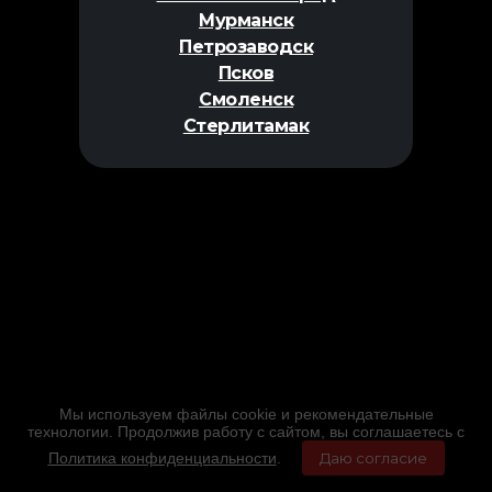
Мурманск
Петрозаводск
Псков
Смоленск
Стерлитамак
Мы используем файлы cookie и рекомендательные
технологии. Продолжив работу с сайтом, вы соглашаетесь с
Политика конфиденциальности
.
Даю согласие
Главная
Фильмы
Расписание
Меню