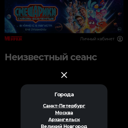
Личный кабинет
Неизвестный сеанс
Города
Санкт-Петербург
Москва
Архангельск
Великий Новгород