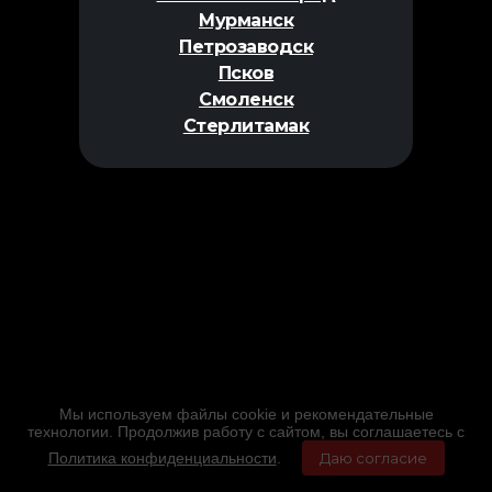
Мурманск
Петрозаводск
Псков
Смоленск
Стерлитамак
Мы используем файлы cookie и рекомендательные
технологии. Продолжив работу с сайтом, вы соглашаетесь с
Политика конфиденциальности
.
Даю согласие
Главная
Фильмы
Расписание
Меню