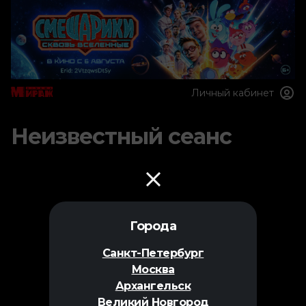
Личный кабинет
Неизвестный сеанс
Города
Санкт-Петербург
Москва
Архангельск
Великий Новгород