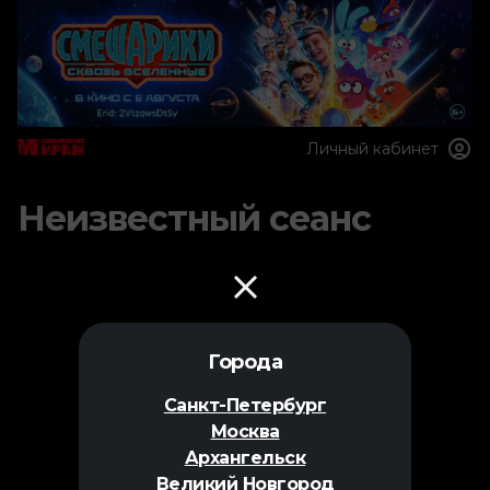
Личный кабинет
Неизвестный сеанс
Города
Санкт-Петербург
Москва
Архангельск
Великий Новгород