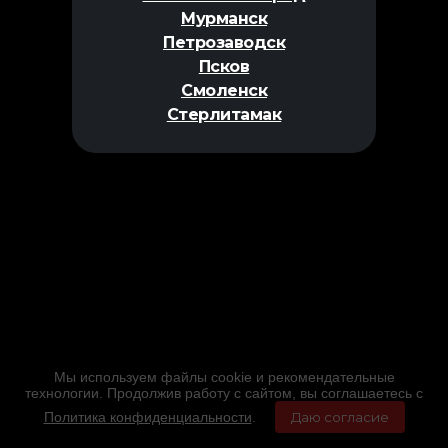
Мурманск
Петрозаводск
Псков
Смоленск
Стерлитамак
Мы используем файлы cookie и рекомендательные
технологии. Продолжив работу с сайтом, вы соглашаетесь с
Политика конфиденциальности
.
Даю согласие
Главная
Фильмы
Расписание
Меню