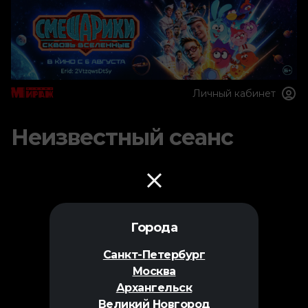
Личный кабинет
Неизвестный сеанс
Города
Санкт-Петербург
Москва
Архангельск
Великий Новгород