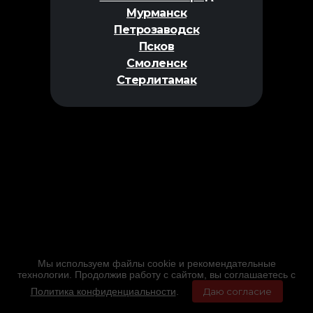
Мурманск
Петрозаводск
Псков
Смоленск
Стерлитамак
Мы используем файлы cookie и рекомендательные
технологии. Продолжив работу с сайтом, вы соглашаетесь с
Политика конфиденциальности
.
Даю согласие
Главная
Фильмы
Расписание
Меню