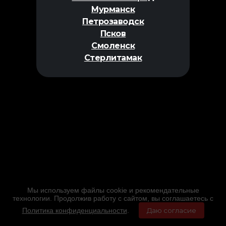
Мурманск
Петрозаводск
Псков
Смоленск
Стерлитамак
Мы используем файлы cookie и рекомендательные
технологии. Продолжив работу с сайтом, вы соглашаетесь с
Политика конфиденциальности
.
Даю согласие
Главная
Фильмы
Расписание
Меню