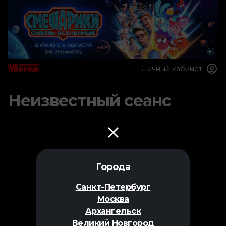
Личный кабинет
Неизвестный сеанс
Города
Санкт-Петербург
Москва
Архангельск
Великий Новгород