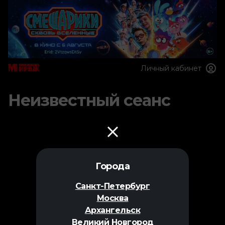
Личный кабинет
Неизвестный сеанс
Города
Санкт-Петербург
Москва
Архангельск
Великий Новгород