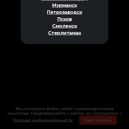
Мурманск
Петрозаводск
Псков
Смоленск
Стерлитамак
Мы используем файлы cookie и рекомендательные
технологии. Продолжив работу с сайтом, вы соглашаетесь с
Политика конфиденциальности
.
Даю согласие
Главная
Фильмы
Расписание
Меню