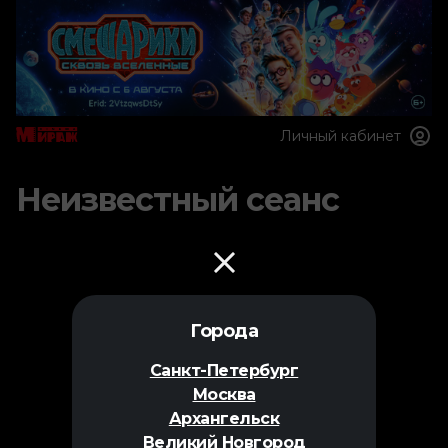
Личный кабинет
Неизвестный сеанс
Города
Санкт-Петербург
Москва
Архангельск
Великий Новгород