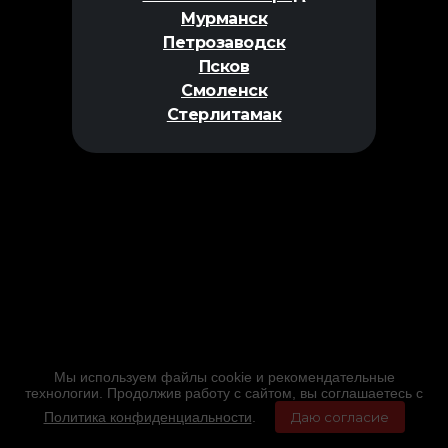
Мурманск
Петрозаводск
Псков
Смоленск
Стерлитамак
Мы используем файлы cookie и рекомендательные
технологии. Продолжив работу с сайтом, вы соглашаетесь с
Политика конфиденциальности
.
Даю согласие
Главная
Фильмы
Расписание
Меню