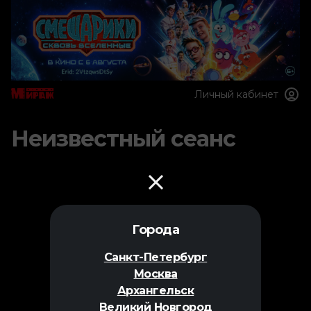
Личный кабинет
Неизвестный сеанс
Города
Санкт-Петербург
Москва
Архангельск
Великий Новгород