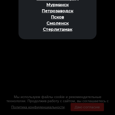
Мурманск
Петрозаводск
Псков
Смоленск
Стерлитамак
Мы используем файлы cookie и рекомендательные
технологии. Продолжив работу с сайтом, вы соглашаетесь с
Политика конфиденциальности
.
Даю согласие
Главная
Фильмы
Расписание
Меню