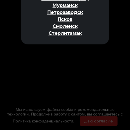
Мурманск
Петрозаводск
Псков
Смоленск
Стерлитамак
Мы используем файлы cookie и рекомендательные
технологии. Продолжив работу с сайтом, вы соглашаетесь с
Политика конфиденциальности
.
Даю согласие
Главная
Фильмы
Расписание
Меню