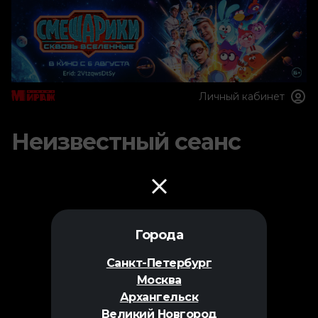
Личный кабинет
Неизвестный сеанс
Города
Санкт-Петербург
Москва
Архангельск
Великий Новгород