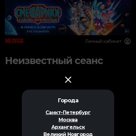
Личный кабинет
Неизвестный сеанс
Города
Санкт-Петербург
Москва
Архангельск
Великий Новгород