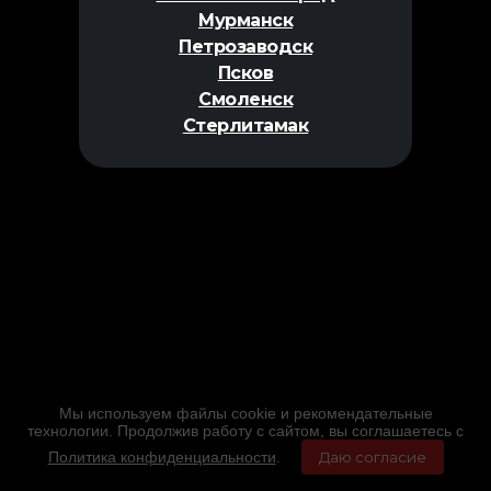
Мурманск
Петрозаводск
Псков
Смоленск
Стерлитамак
Мы используем файлы cookie и рекомендательные
технологии. Продолжив работу с сайтом, вы соглашаетесь с
Политика конфиденциальности
.
Даю согласие
Главная
Фильмы
Расписание
Меню