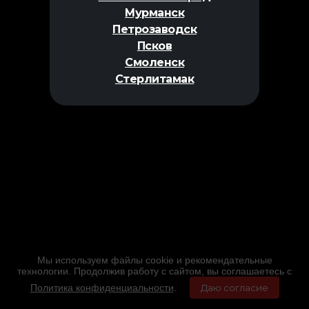
Мурманск
Петрозаводск
Псков
Смоленск
Стерлитамак
Мы используем файлы cookie и рекомендательные
технологии. Продолжив работу с сайтом, вы соглашаетесь с
Политика конфиденциальности
.
Даю согласие
Главная
Фильмы
Расписание
Меню