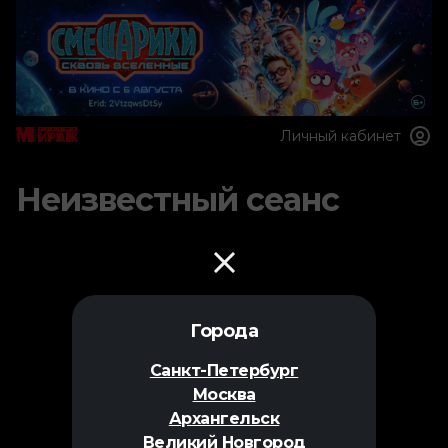
Личный кабинет
Неизвестный сеанс
Города
Санкт-Петербург
Москва
Архангельск
Великий Новгород