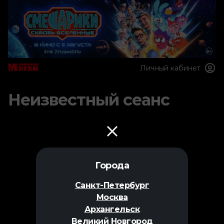
Личный кабинет
Неизвестный сеанс
Города
Санкт-Петербург
Москва
Архангельск
Великий Новгород