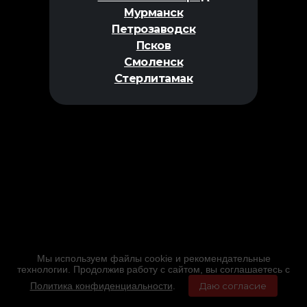
Мурманск
Петрозаводск
Псков
Смоленск
Стерлитамак
Мы используем файлы cookie и рекомендательные
технологии. Продолжив работу с сайтом, вы соглашаетесь с
Политика конфиденциальности
.
Даю согласие
Главная
Фильмы
Расписание
Меню