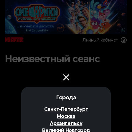
Личный кабинет
Неизвестный сеанс
Города
Санкт-Петербург
Москва
Архангельск
Великий Новгород