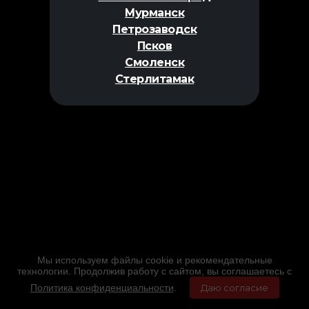
Мурманск
Петрозаводск
Псков
Смоленск
Стерлитамак
Мы используем файлы cookie и рекомендательные
технологии. Продолжив работу с сайтом, вы соглашаетесь с
Политика конфиденциальности
.
Даю согласие
Главная
Фильмы
Расписание
Меню