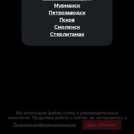
Мурманск
Петрозаводск
Псков
Смоленск
Стерлитамак
Мы используем файлы cookie и рекомендательные
технологии. Продолжив работу с сайтом, вы соглашаетесь с
Политика конфиденциальности
.
Даю согласие
Главная
Фильмы
Расписание
Меню