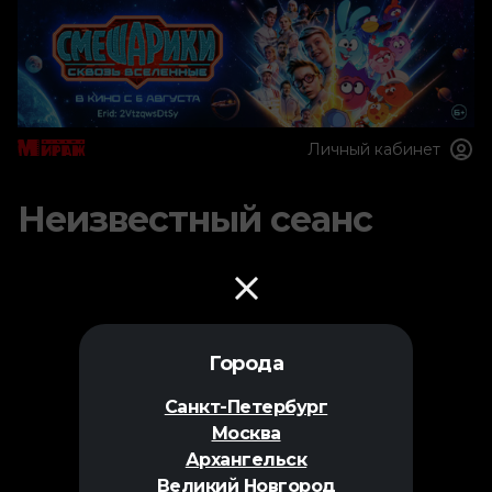
Личный кабинет
Неизвестный сеанс
Города
Санкт-Петербург
Москва
Архангельск
Великий Новгород