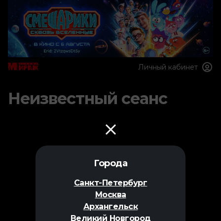
Личный кабинет
Неизвестный сеанс
Города
Санкт-Петербург
Москва
Архангельск
Великий Новгород