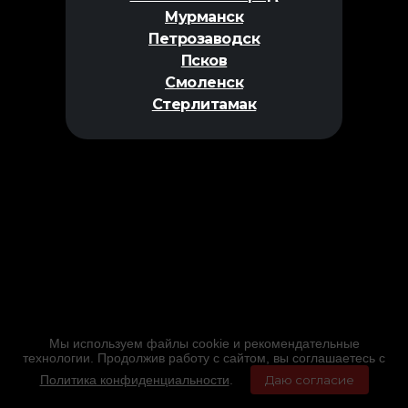
Мурманск
Петрозаводск
Псков
Смоленск
Стерлитамак
Мы используем файлы cookie и рекомендательные
технологии. Продолжив работу с сайтом, вы соглашаетесь с
Политика конфиденциальности
.
Даю согласие
Главная
Фильмы
Расписание
Меню