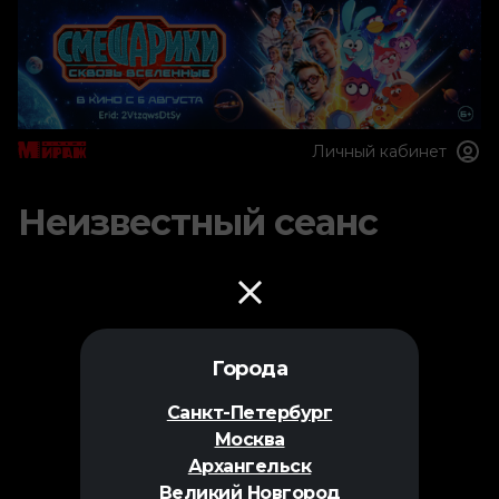
Личный кабинет
Неизвестный сеанс
Города
Санкт-Петербург
Москва
Архангельск
Великий Новгород