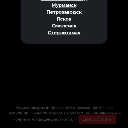
Мурманск
Петрозаводск
Псков
Смоленск
Стерлитамак
Мы используем файлы cookie и рекомендательные
технологии. Продолжив работу с сайтом, вы соглашаетесь с
Политика конфиденциальности
.
Даю согласие
Главная
Фильмы
Расписание
Меню