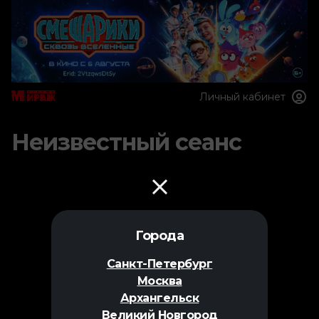
Личный кабинет
Неизвестный сеанс
Города
Санкт-Петербург
Москва
Архангельск
Великий Новгород