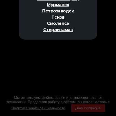
Мурманск
Петрозаводск
Псков
Смоленск
Стерлитамак
Мы используем файлы cookie и рекомендательные
технологии. Продолжив работу с сайтом, вы соглашаетесь с
Политика конфиденциальности
.
Даю согласие
Главная
Фильмы
Расписание
Меню