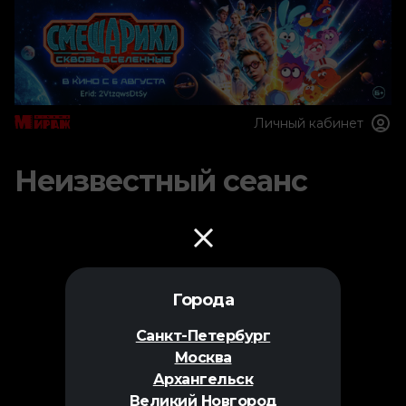
Личный кабинет
Неизвестный сеанс
Города
Санкт-Петербург
Москва
Архангельск
Великий Новгород