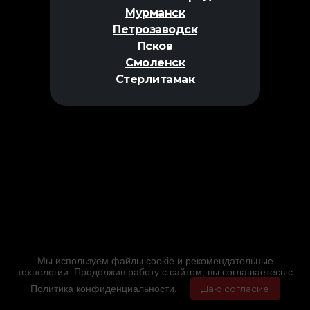
Мурманск
Петрозаводск
Псков
Смоленск
Стерлитамак
Мы используем файлы cookie и рекомендательные
технологии. Продолжив работу с сайтом, вы соглашаетесь с
Политика конфиденциальности
.
Даю согласие
Главная
Фильмы
Расписание
Меню