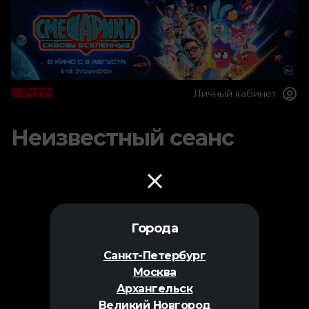
Личный кабинет
Неизвестный сеанс
Города
Санкт-Петербург
Москва
Архангельск
Великий Новгород