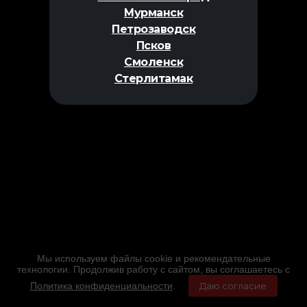
Мурманск
Петрозаводск
Псков
Смоленск
Стерлитамак
Мы используем файлы cookie и рекомендательные
технологии. Продолжив работу с сайтом, вы соглашаетесь с
Политика конфиденциальности
.
Даю согласие
Главная
Фильмы
Расписание
Меню