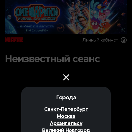
Личный кабинет
Неизвестный сеанс
Города
Санкт-Петербург
Москва
Архангельск
Великий Новгород