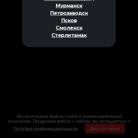
Мурманск
Петрозаводск
Псков
Смоленск
Стерлитамак
Мы используем файлы cookie и рекомендательные
технологии. Продолжив работу с сайтом, вы соглашаетесь с
Политика конфиденциальности
.
Даю согласие
Главная
Фильмы
Расписание
Меню