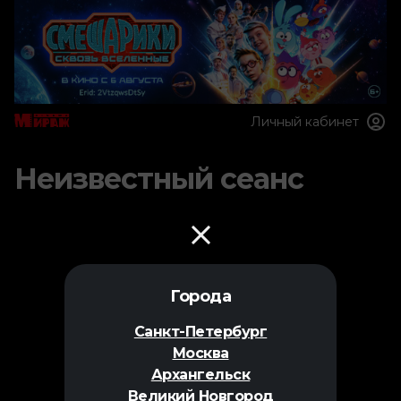
Личный кабинет
Неизвестный сеанс
Города
Санкт-Петербург
Москва
Архангельск
Великий Новгород