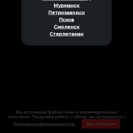
Мурманск
Петрозаводск
Псков
Смоленск
Стерлитамак
Мы используем файлы cookie и рекомендательные
технологии. Продолжив работу с сайтом, вы соглашаетесь с
Политика конфиденциальности
.
Даю согласие
Главная
Фильмы
Расписание
Меню