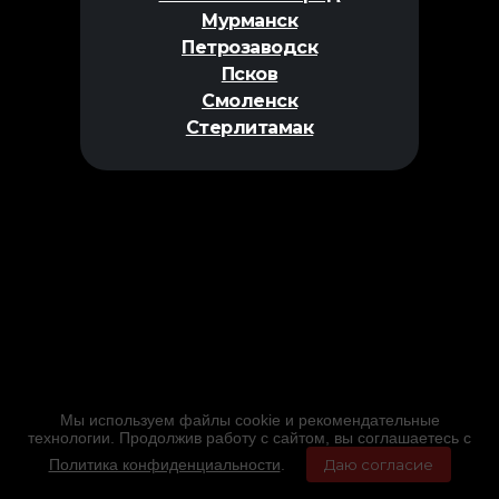
Мурманск
Петрозаводск
Псков
Смоленск
Стерлитамак
Мы используем файлы cookie и рекомендательные
технологии. Продолжив работу с сайтом, вы соглашаетесь с
Политика конфиденциальности
.
Даю согласие
Главная
Фильмы
Расписание
Меню