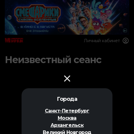
Личный кабинет
Неизвестный сеанс
Города
Санкт-Петербург
Москва
Архангельск
Великий Новгород