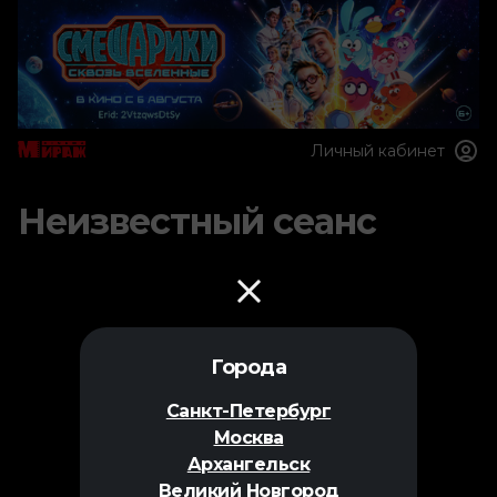
Личный кабинет
Неизвестный сеанс
Города
Санкт-Петербург
Москва
Архангельск
Великий Новгород