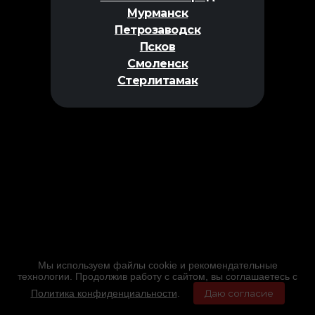
Мурманск
Петрозаводск
Псков
Смоленск
Стерлитамак
Мы используем файлы cookie и рекомендательные
технологии. Продолжив работу с сайтом, вы соглашаетесь с
Политика конфиденциальности
.
Даю согласие
Главная
Фильмы
Расписание
Меню