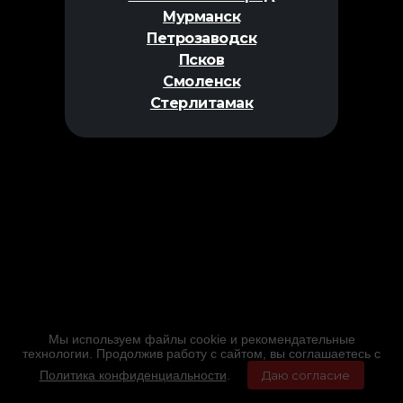
Мурманск
Петрозаводск
Псков
Смоленск
Стерлитамак
Мы используем файлы cookie и рекомендательные
технологии. Продолжив работу с сайтом, вы соглашаетесь с
Политика конфиденциальности
.
Даю согласие
Главная
Фильмы
Расписание
Меню