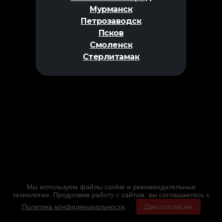
Мурманск
Петрозаводск
Псков
Смоленск
Стерлитамак
Мы используем файлы cookie и рекомендательные
технологии. Продолжив работу с сайтом, вы соглашаетесь с
Политика конфиденциальности
.
Даю согласие
Главная
Фильмы
Расписание
Меню