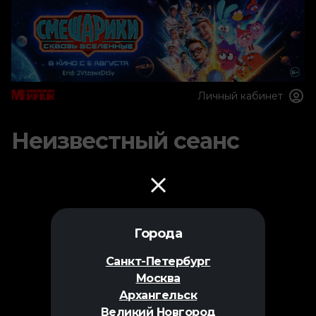
Личный кабинет
Неизвестный сеанс
Города
Санкт-Петербург
Москва
Архангельск
Великий Новгород