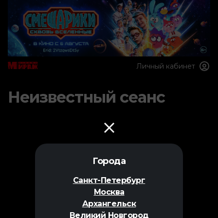
Личный кабинет
Неизвестный сеанс
Города
Санкт-Петербург
Москва
Архангельск
Великий Новгород