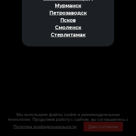
Мурманск
Петрозаводск
Псков
Смоленск
Стерлитамак
Мы используем файлы cookie и рекомендательные
технологии. Продолжив работу с сайтом, вы соглашаетесь с
Политика конфиденциальности
.
Даю согласие
Главная
Фильмы
Расписание
Меню