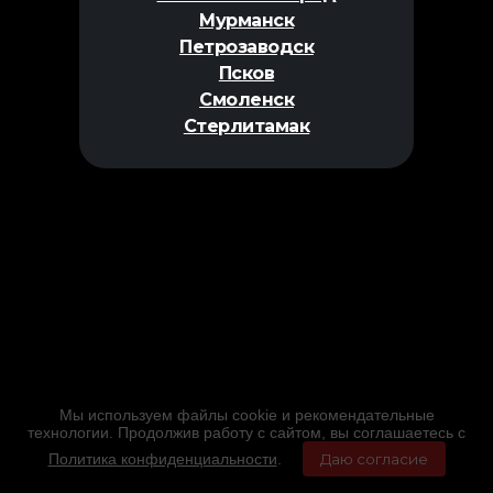
Мурманск
Петрозаводск
Псков
Смоленск
Стерлитамак
Мы используем файлы cookie и рекомендательные
технологии. Продолжив работу с сайтом, вы соглашаетесь с
Политика конфиденциальности
.
Даю согласие
Главная
Фильмы
Расписание
Меню