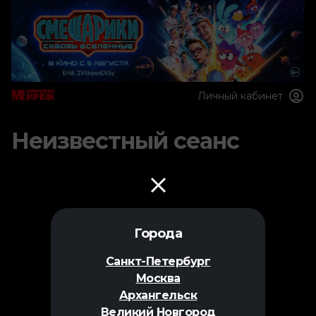
Личный кабинет
Неизвестный сеанс
Города
Санкт-Петербург
Москва
Архангельск
Великий Новгород