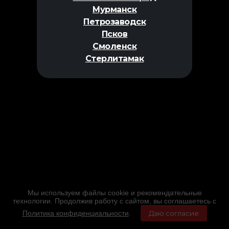
Мурманск
Петрозаводск
Псков
Смоленск
Стерлитамак
Мы используем файлы cookie и рекомендательные
технологии. Продолжив работу с сайтом, вы соглашаетесь с
Политика конфиденциальности
.
Даю согласие
Главная
Фильмы
Расписание
Меню