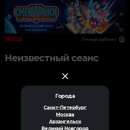
Личный кабинет
Неизвестный сеанс
Города
Санкт-Петербург
Москва
Архангельск
Великий Новгород