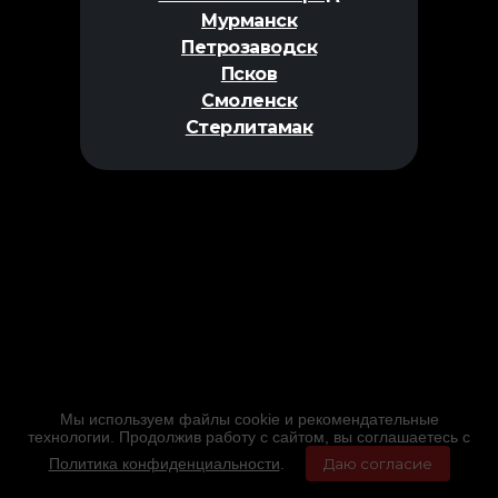
Мурманск
Петрозаводск
Псков
Смоленск
Стерлитамак
Мы используем файлы cookie и рекомендательные
технологии. Продолжив работу с сайтом, вы соглашаетесь с
Политика конфиденциальности
.
Даю согласие
Главная
Фильмы
Расписание
Меню