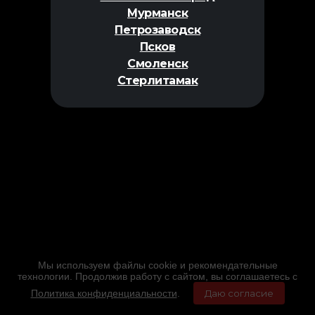
Мурманск
Петрозаводск
Псков
Смоленск
Стерлитамак
Мы используем файлы cookie и рекомендательные
технологии. Продолжив работу с сайтом, вы соглашаетесь с
Политика конфиденциальности
.
Даю согласие
Главная
Фильмы
Расписание
Меню