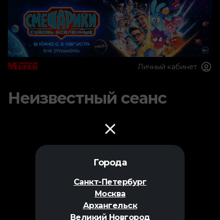
Личный кабинет
Неизвестный сеанс
Города
Санкт-Петербург
Москва
Архангельск
Великий Новгород