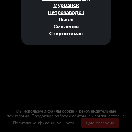
Мурманск
Петрозаводск
Псков
Смоленск
Стерлитамак
Мы используем файлы cookie и рекомендательные
технологии. Продолжив работу с сайтом, вы соглашаетесь с
Политика конфиденциальности
.
Даю согласие
Главная
Фильмы
Расписание
Меню