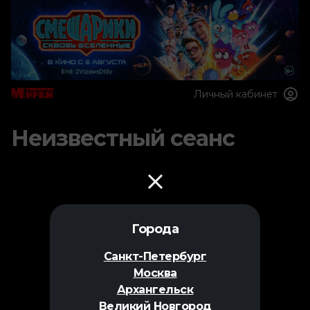
Личный кабинет
Неизвестный сеанс
Города
Санкт-Петербург
Москва
Архангельск
Великий Новгород