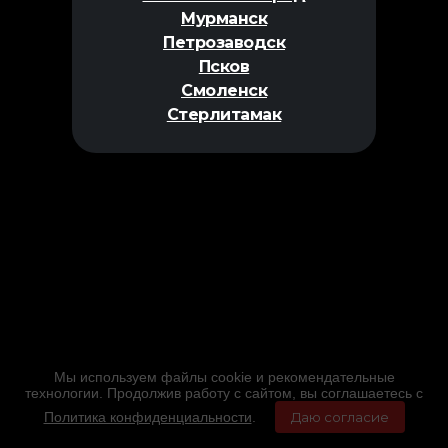
Мурманск
Петрозаводск
Псков
Смоленск
Стерлитамак
Мы используем файлы cookie и рекомендательные
технологии. Продолжив работу с сайтом, вы соглашаетесь с
Политика конфиденциальности
.
Даю согласие
Главная
Фильмы
Расписание
Меню