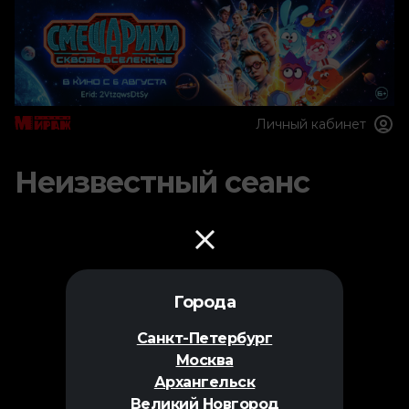
Личный кабинет
Неизвестный сеанс
Города
Санкт-Петербург
Москва
Архангельск
Великий Новгород