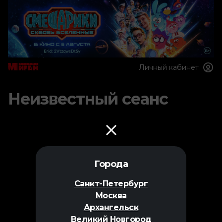
Личный кабинет
Неизвестный сеанс
Города
Санкт-Петербург
Москва
Архангельск
Великий Новгород