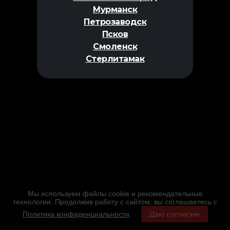
Мурманск
Петрозаводск
Псков
Смоленск
Стерлитамак
Мы используем файлы cookie и рекомендательные
технологии. Продолжив работу с сайтом, вы соглашаетесь с
Политика конфиденциальности
.
Даю согласие
Главная
Фильмы
Расписание
Меню