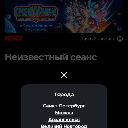
Личный кабинет
Неизвестный сеанс
Города
Санкт-Петербург
Москва
Архангельск
Великий Новгород