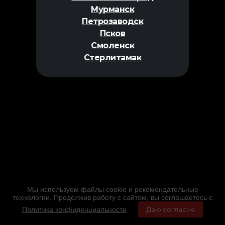
Мурманск
Петрозаводск
Псков
Смоленск
Стерлитамак
Мы используем файлы cookie и рекомендательные
технологии. Продолжив работу с сайтом, вы соглашаетесь с
Политика конфиденциальности
.
Даю согласие
Главная
Фильмы
Расписание
Меню