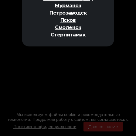
Мурманск
Петрозаводск
Псков
Смоленск
Стерлитамак
Мы используем файлы cookie и рекомендательные
технологии. Продолжив работу с сайтом, вы соглашаетесь с
Политика конфиденциальности
.
Даю согласие
Главная
Фильмы
Расписание
Меню