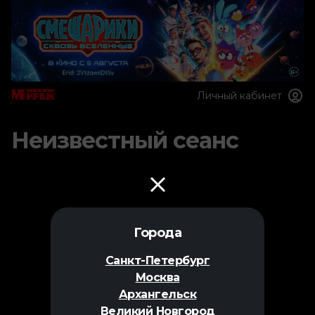
Личный кабинет
Неизвестный сеанс
Города
Санкт-Петербург
Москва
Архангельск
Великий Новгород