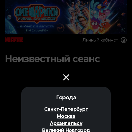
Личный кабинет
Неизвестный сеанс
Города
Санкт-Петербург
Москва
Архангельск
Великий Новгород