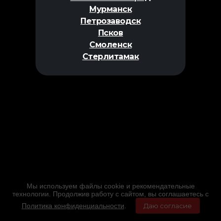
Мурманск
Петрозаводск
Псков
Смоленск
Стерлитамак
Мы используем файлы cookie и рекомендательные
технологии. Продолжив работу с сайтом, вы соглашаетесь с
Политика конфиденциальности
.
Даю согласие
Главная
Фильмы
Расписание
Меню