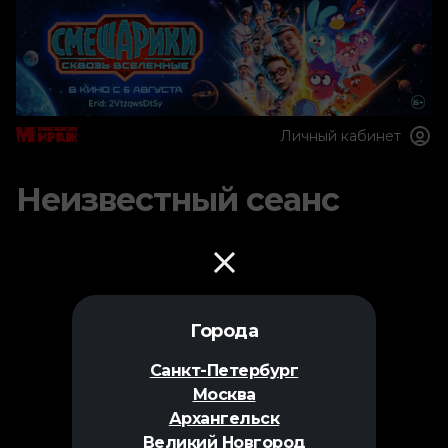
Личный кабинет
Неизвестный сеанс
Города
Санкт-Петербург
Москва
Архангельск
Великий Новгород