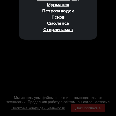
Мурманск
Петрозаводск
Псков
Смоленск
Стерлитамак
Мы используем файлы cookie и рекомендательные
технологии. Продолжив работу с сайтом, вы соглашаетесь с
Политика конфиденциальности
.
Даю согласие
Главная
Фильмы
Расписание
Меню