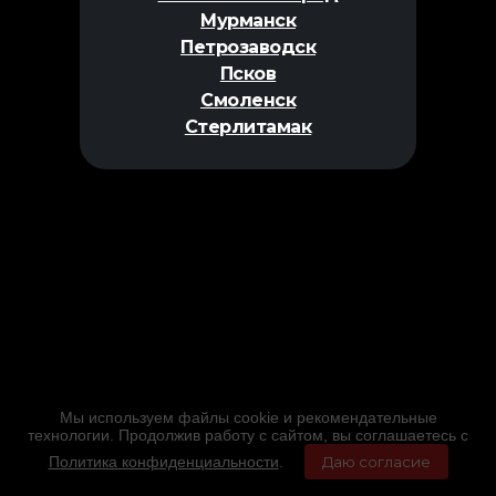
Мурманск
Петрозаводск
Псков
Смоленск
Стерлитамак
Мы используем файлы cookie и рекомендательные
технологии. Продолжив работу с сайтом, вы соглашаетесь с
Политика конфиденциальности
.
Даю согласие
Главная
Фильмы
Расписание
Меню