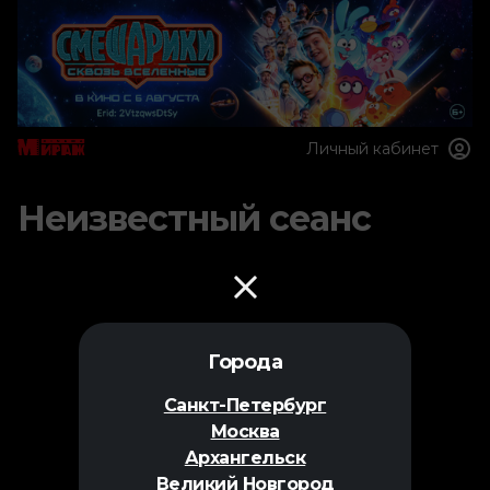
Личный кабинет
Неизвестный сеанс
Города
Санкт-Петербург
Москва
Архангельск
Великий Новгород