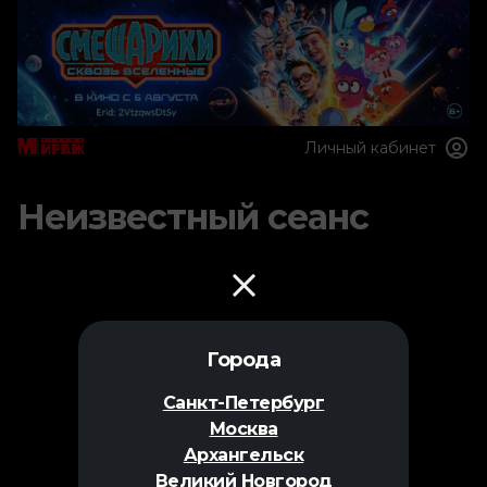
Личный кабинет
Неизвестный сеанс
Города
Санкт-Петербург
Москва
Архангельск
Великий Новгород