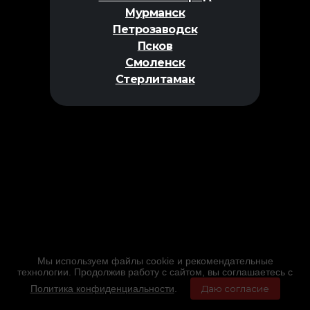
Мурманск
Петрозаводск
Псков
Смоленск
Стерлитамак
Мы используем файлы cookie и рекомендательные
технологии. Продолжив работу с сайтом, вы соглашаетесь с
Политика конфиденциальности
.
Даю согласие
Главная
Фильмы
Расписание
Меню