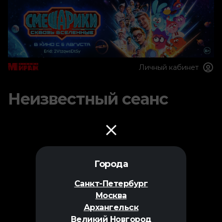
Личный кабинет
Неизвестный сеанс
Города
Санкт-Петербург
Москва
Архангельск
Великий Новгород