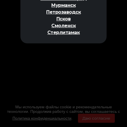
Мурманск
Петрозаводск
Псков
Смоленск
Стерлитамак
Мы используем файлы cookie и рекомендательные
технологии. Продолжив работу с сайтом, вы соглашаетесь с
Политика конфиденциальности
.
Даю согласие
Главная
Фильмы
Расписание
Меню