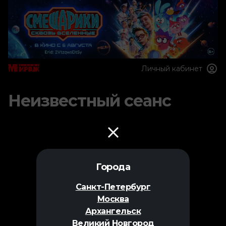
Личный кабинет
Неизвестный сеанс
Города
Санкт-Петербург
Москва
Архангельск
Великий Новгород