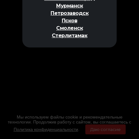
Мурманск
Петрозаводск
Псков
Смоленск
Стерлитамак
Мы используем файлы cookie и рекомендательные
технологии. Продолжив работу с сайтом, вы соглашаетесь с
Политика конфиденциальности
.
Даю согласие
Главная
Фильмы
Расписание
Меню